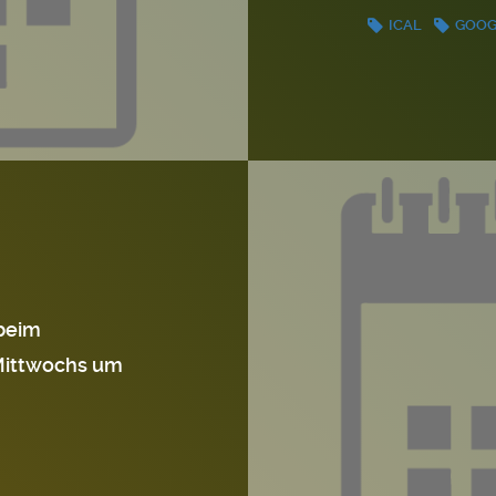
ICAL
GOO
beim
Mittwochs um