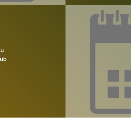
zu
lub