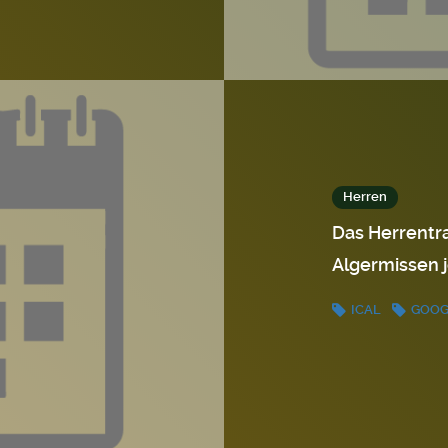
Herren
Das Herrentra
Algermissen j
ICAL
GOO